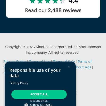
Copyright © 2026 Kinetico Incorporated, an Axel Johnson
Inc company. All rights reserved.
Privacy Policy
|
Terms of Use
|
Terms of Sale
|
Terms of
×
Service
|
Data Privacy Framework Notice
|
About Ads
|
Responsible use of your
California Consumer Privacy Notification
data
Privacy Policy
ACCEPT ALL
DECLINE ALL
SHOW DETAILS