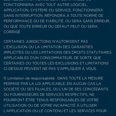
FONCTIONNERA AVEC TOUT AUTRE LOGICIEL,
APPLICATION, SYSTÈME OU SERVICE, FONCTIONNERA
SANS INTERRUPTION, RÉPONDRA À TOUTE NORME DE
PERFORMANCE OU DE FIABILITÉ, OU SERA SANS ERREUR,
OU QUE TOUTE ERREUR OU DÉFAUT PEUT OU SERA
CORRIGÉ.
CERTAINES JURIDICTIONS N'AUTORISENT PAS
L'EXCLUSION OU LA LIMITATION DES GARANTIES
IMPLICITES OU LES LIMITATIONS DES DROITS STATUTAIRES
APPLICABLES D'UN CONSOMMATEUR, DE SORTE QUE
CERTAINES OU TOUTES LES EXCLUSIONS ET LIMITATIONS
CI-DESSUS PEUVENT NE PAS S'APPLIQUER À VOUS.
11.
Limitation de responsabilité
. DANS TOUTE LA MESURE
PERMISE PAR LA LOI APPLICABLE, EN AUCUN CAS LA
SOCIÉTÉ OU SES FILIALES, OU L'UN DE SES CONCÉDANTS
OU FOURNISSEURS DE SERVICES RESPECTIFS, NE
POURRONT ÊTRE TENUS RESPONSABLES DE VOTRE
UTILISATION OU DE VOTRE INCAPACITÉ À UTILISER
L'APPLICATION OU LE CONTENU ET LES SERVICES POUR :