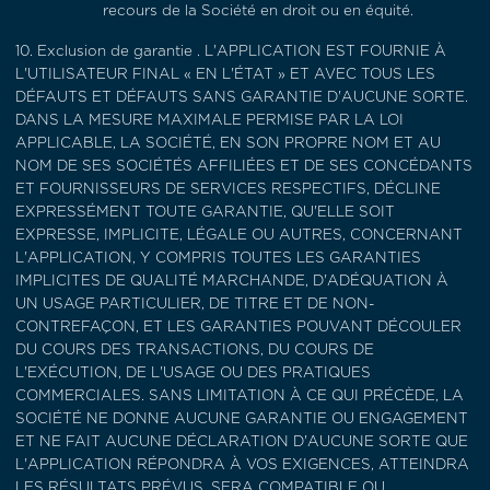
recours de la Société en droit ou en équité.
10.
Exclusion de garantie
. L'APPLICATION EST FOURNIE À
L'UTILISATEUR FINAL « EN L'ÉTAT » ET AVEC TOUS LES
DÉFAUTS ET DÉFAUTS SANS GARANTIE D'AUCUNE SORTE.
DANS LA MESURE MAXIMALE PERMISE PAR LA LOI
APPLICABLE, LA SOCIÉTÉ, EN SON PROPRE NOM ET AU
NOM DE SES SOCIÉTÉS AFFILIÉES ET DE SES CONCÉDANTS
ET FOURNISSEURS DE SERVICES RESPECTIFS, DÉCLINE
EXPRESSÉMENT TOUTE GARANTIE, QU'ELLE SOIT
EXPRESSE, IMPLICITE, LÉGALE OU AUTRES, CONCERNANT
L'APPLICATION, Y COMPRIS TOUTES LES GARANTIES
IMPLICITES DE QUALITÉ MARCHANDE, D'ADÉQUATION À
UN USAGE PARTICULIER, DE TITRE ET DE NON-
CONTREFAÇON, ET LES GARANTIES POUVANT DÉCOULER
DU COURS DES TRANSACTIONS, DU COURS DE
L'EXÉCUTION, DE L'USAGE OU DES PRATIQUES
COMMERCIALES. SANS LIMITATION À CE QUI PRÉCÈDE, LA
SOCIÉTÉ NE DONNE AUCUNE GARANTIE OU ENGAGEMENT
ET NE FAIT AUCUNE DÉCLARATION D'AUCUNE SORTE QUE
L'APPLICATION RÉPONDRA À VOS EXIGENCES, ATTEINDRA
LES RÉSULTATS PRÉVUS, SERA COMPATIBLE OU